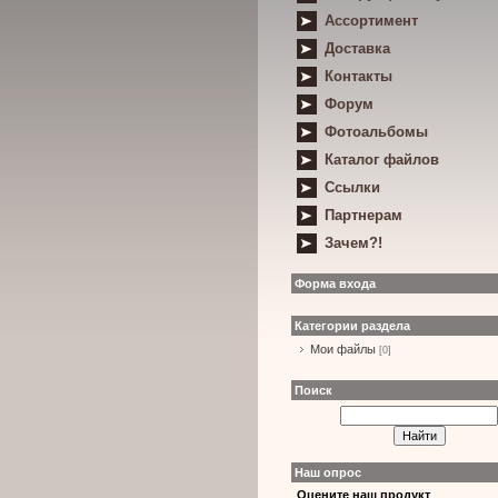
Ассортимент
Доставка
Контакты
Форум
Фотоальбомы
Каталог файлов
Ссылки
Партнерам
Зачем?!
Форма входа
Категории раздела
Мои файлы
[0]
Поиск
Наш опрос
Оцените наш продукт