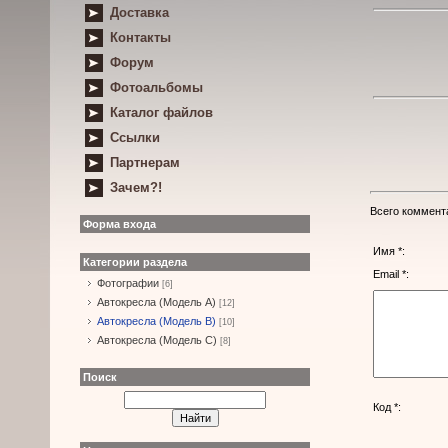
Доставка
Контакты
Форум
Фотоальбомы
Каталог файлов
Ссылки
Партнерам
Зачем?!
Всего коммент
Форма входа
Имя *:
Категории раздела
Email *:
Фотографии
[6]
Автокресла (Модель А)
[12]
Автокресла (Модель B)
[10]
Автокресла (Модель С)
[8]
Поиск
Код *: