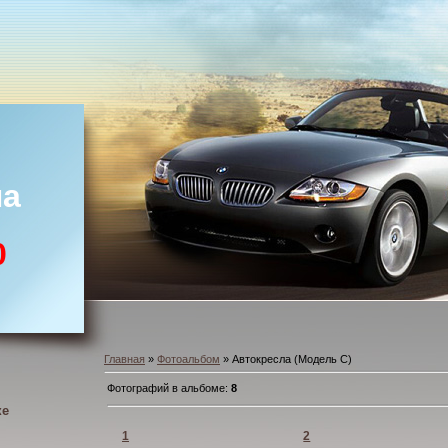
ла
0
Главная
»
Фотоальбом
» Автокресла (Модель С)
Фотографий в альбоме
:
8
ке
1
2