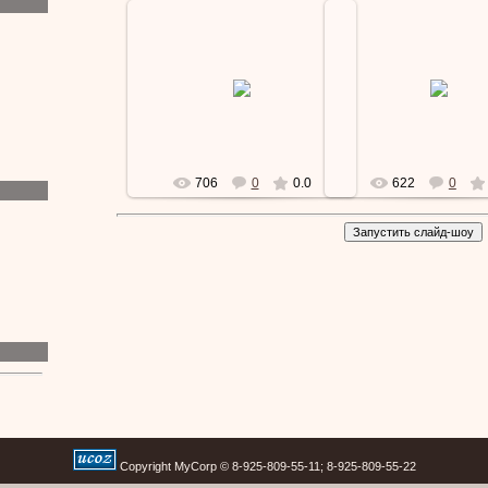
15.09.2010
15.09.2010
Detavtokreslo
Detavtokresl
706
0
0.0
622
0
Copyright MyCorp © 8-925-809-55-11; 8-925-809-55-22