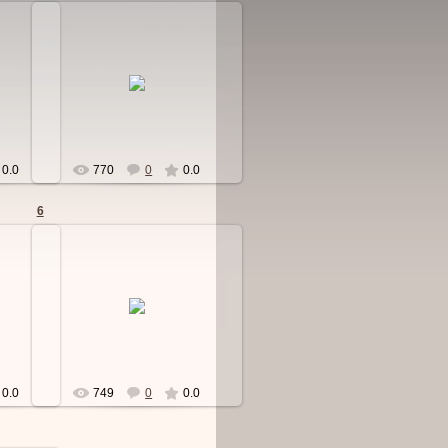
15.09.2010
o
Detavtokreslo
0.0
770
0
0.0
6
15.09.2010
o
Detavtokreslo
0.0
749
0
0.0